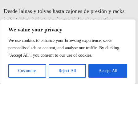
Desde lainas y tolvas hasta cajones de presión y racks
industriales, la ingeniería especializada garantiza
estructuras capaces de responder a las condiciones más
We value your privacy
exigentes del sector minero.
We use cookies to enhance your browsing experience, serve
Mejores prácticas
personalised ads or content, and analyse our traffic. By clicking
"Accept All", you consent to our use of cookies.
Las estructuras metálicas desempeñan un papel
Customise
Reject All
Accept All
fundamental en la eficiencia y seguridad de las
operaciones mineras. Componentes como las lainas
metálicas, tolvas, cajones de presión y racks para
herramientas permiten optimizar procesos, mejorar la
organización operativa y garantizar la confiabilidad de los
equipos.
Contar con un proveedor especializado en diseño,
fabricación e instalación de estructuras metálicas es clave